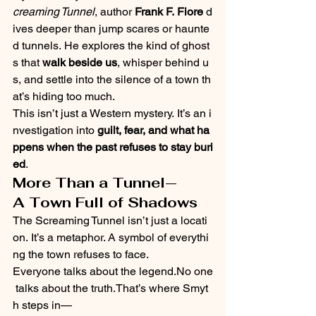
creaming Tunnel
, author 
Frank F. Fiore
 d
ives deeper than jump scares or haunte
d tunnels. He explores the kind of ghost
s that 
walk beside us
, whisper behind u
s, and settle into the silence of a town th
at’s hiding too much.
This isn’t just a Western mystery. It’s an i
nvestigation into 
guilt, fear, and what ha
ppens when the past refuses to stay buri
ed
.
More Than a Tunnel—
A Town Full of Shadows
The Screaming Tunnel isn’t just a locati
on. It’s a metaphor. A symbol of everythi
ng the town refuses to face.
Everyone talks about the 
legend.No
 one
 talks about the truth.That’s where Smyt
h steps in—