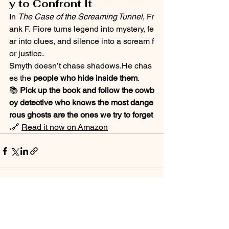
y to Confront It
In 
The Case of the Screaming Tunnel
, Fr
ank F. Fiore turns legend into mystery, fe
ar into clues, and silence into a scream f
or justice.
Smyth doesn’t chase shadows.He chas
es the 
people who hide inside them
.
📚 
Pick up the book and follow the cowb
oy detective who knows the most dange
rous ghosts are the ones we try to forget
.
🔗 
Read it now on Amazon
See All
Recent Posts